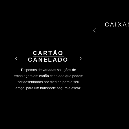
CANTONEIRA
BOLHA DE AR
PALETES
PAPEL
SACOS PLÁSTICOS
CAIXA
SACO
MALH
ACRIL
FILME
C/ IMPRESSÃO
MANU
CARTÃO
CANELADO
Dispomos de variadas soluções de
Solução ide
embalagem em cartão canelado que podem
ser desenhadas por medida para o seu
artigo, para um transporte seguro e eficaz.