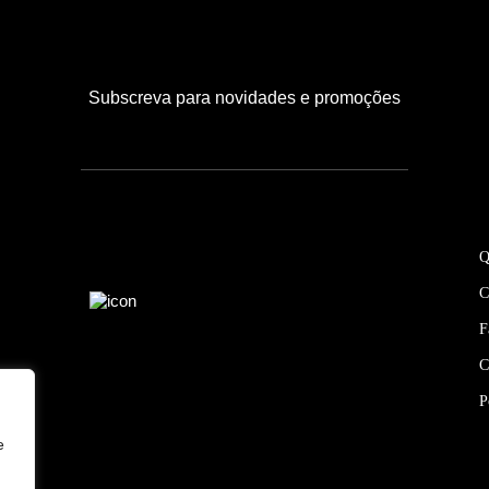
Subscreva para novidades e promoções
Q
C
F
C
P
e